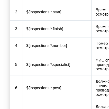
Время 
2
${inspections.*.start}
осмотр
Время 
3
${inspections.*.finish}
осмотр
Номер 
4
${inspections.*.number}
осмотр
ФИО сп
5
${inspections.*.specialist}
провод
осмотр
Должно
специа
6
${inspections.*.post}
провод
осмотр
Должно