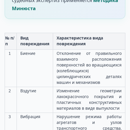
судебных экспертиз применяется
методика
Минюста
№ п/
Вид
Характеристика вида
п
повреждения
повреждения
1
Биение
Отклонение от правильного
взаимного расположения
поверхностей во вращающихся
(колеблющихся)
цилиндрических деталях
машин и механизмов
2
Вздутие
Изменение геометрии
лакокрасочного покрытия и
пластичных конструктивных
материалов в виде выпуклости
3
Вибрация
Нарушение режима работы
агрегатов и узлов
транспортного средства,