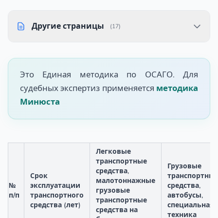
Другие страницы
(17)
Это Единая методика по ОСАГО. Для
судебных экспертиз применяется
методика
Минюста
Легковые
транспортные
Грузовые
средства,
Срок
транспортны
малотоннажные
№
эксплуатации
средства,
грузовые
п/п
транспортного
автобусы,
транспортные
средства (лет)
специальная
средства на
техника