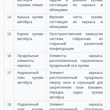
автобуса
задком и крышей кузова,
(правая, левая)
состоящая из каркаса и
облицовки
14
Крыша кузова
Верхняя часть кузова,
автобуса
состоящая из каркаса и
облицовки
15
Каркас кузова
Пространственная замкнутая
автобуса
система, собранная из
стержней различной
конфигурации
16
Продольные
Элементы каркаса,
элементы
расположенные параллельно
каркаса
продольной оси кузова
17
Надоконный
Элемент каркаса,
пояс кузова
расположенный продольно
автобуса
сверху окна и служащий для
закрепления окон боковин,
передка, задка, кузова
автобуса
18
Подоконный
Элемент каркаса,
пояс кузова
расположенный продольно