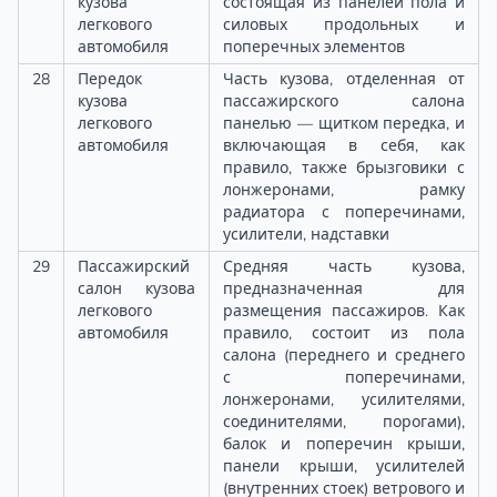
кузова
состоящая из панелей пола и
легкового
силовых продольных и
автомобиля
поперечных элементов
28
Передок
Часть кузова, отделенная от
кузова
пассажирского салона
легкового
панелью — щитком передка, и
автомобиля
включающая в себя, как
правило, также брызговики с
лонжеронами, рамку
радиатора с поперечинами,
усилители, надставки
29
Пассажирский
Средняя часть кузова,
салон кузова
предназначенная для
легкового
размещения пассажиров. Как
автомобиля
правило, состоит из пола
салона (переднего и среднего
с поперечинами,
лонжеронами, усилителями,
соединителями, порогами),
балок и поперечин крыши,
панели крыши, усилителей
(внутренних стоек) ветрового и