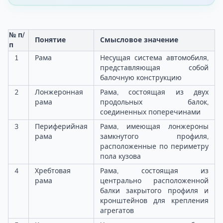
№ п/
Понятие
Смысловое значение
п
1
Рама
Несущая система автомобиля,
представляющая собой
балочную конструкцию
2
Лонжеронная
Рама, состоящая из двух
рама
продольных балок,
соединенных поперечинами
3
Периферийная
Рама, имеющая лонжероны
рама
замкнутого профиля,
расположенные по периметру
пола кузова
4
Хребтовая
Рама, состоящая из
рама
центрально расположенной
балки закрытого профиля и
кронштейнов для крепления
агрегатов