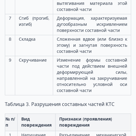
вытягивания материала этой
составной части
7
Сгиб (прогиб,
Деформация, характеризуемая
изгиб)
дугообразным искривлением
поверхности составной части
8
Складка
Сложенная вдвое (или близко к
этому) и загнутая поверхность
составной части
9
Скручивание
Изменение формы составной
части под действием внешней
деформирующей силы,
направленной на закручивание
относительно условной оси
составной части
Таблица 3. Разрушения составных частей КТС
№ п/
Вид
Признаки (проявления)
п
повреждения
повреждения
1
Нарушение
Разъединение механической,