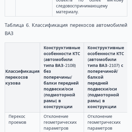
объекта по более мягкому
следовоспринимающему
материалу.
Таблица 6. Классификация перекосов автомобилей
ВАЗ
Конструктивные
Конструктивные
особенности КТС
особенности КТС
(автомобили
(автомобили
типа ВАЗ-2108)
типа ВАЗ-2107) с
Классификация
без
поперечиной/
перекосов
поперечины/
балкой
кузова
балки передней
передней
подвески/оси
подвески/оси
(подмоторной
(подмоторной
рамы) в
рамы) в
конструкции
конструкции
Перекос
Отклонение
Отклонение
проемов
геометрических
геометрических
параметров
параметров