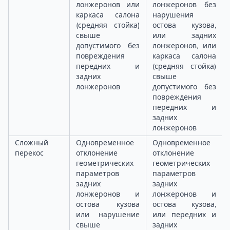
лонжеронов или
лонжеронов без
каркаса салона
нарушения
(средняя стойка)
остова кузова,
свыше
или задних
допустимого без
лонжеронов, или
повреждения
каркаса салона
передних и
(средняя стойка)
задних
свыше
лонжеронов
допустимого без
повреждения
передних и
задних
лонжеронов
Сложный
Одновременное
Одновременное
перекос
отклонение
отклонение
геометрических
геометрических
параметров
параметров
задних
задних
лонжеронов и
лонжеронов и
остова кузова
остова кузова,
или нарушение
или передних и
свыше
задних