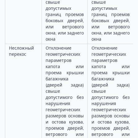
свыше
свыше
допустимых
допустимых
границ проемов
границ проемов
боковых дверей,
боковых дверей,
или ветрового
или ветрового
окна, или заднего
окна, или заднего
окна
окна
Несложный
Отклонение
Отклонение
перекос
геометрических
геометрических
параметров
параметров
капота или
капота или
проема крышки
проема крышки
багажника
багажника
(дверей задка)
(дверей задка)
свыше
свыше
допустимого без
допустимого без
нарушения
нарушения
геометрических
геометрических
размеров основы
размеров основы
и остова кузова,
и остова кузова,
проемов дверей,
проемов дверей,
ветрового или
ветрового или