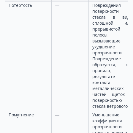
Потертость
—
Повреждения
поверхности
стекла в виде
сплошной или
прерывистой
полосы,
вызывающие
ухудшение
прозрачности.
Повреждение
образуется, как
правило, в
результате
контакта
металлических
частей щеток с
поверхностью
стекла ветрового
Помутнение
—
Уменьшение
коэффициента
прозрачности
стекла в целом или