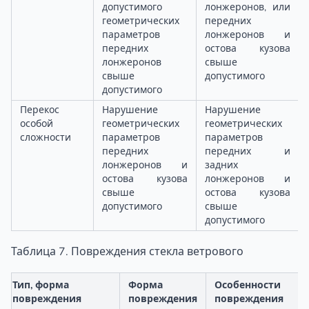
допустимого
лонжеронов, или
геометрических
передних
параметров
лонжеронов и
передних
остова кузова
лонжеронов
свыше
свыше
допустимого
допустимого
Перекос
Нарушение
Нарушение
особой
геометрических
геометрических
сложности
параметров
параметров
передних
передних и
лонжеронов и
задних
остова кузова
лонжеронов и
свыше
остова кузова
допустимого
свыше
допустимого
Таблица 7. Повреждения стекла ветрового
Тип, форма
Форма
Особенности
повреждения
повреждения
повреждения