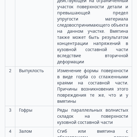
действующей на ограниченный
участок поверхности детали и
превышающей предел
упругости материала
следовоспринимающего объекта
на данном участке. Вмятина
также может быть результатом
концентрации напряжений в
кузовной составной части
вследствие вторичной
деформации
2
Выпуклость
Изменение формы поверхности
в виде горба со сглаженными
краями на составной части.
Причины возникновения этого
повреждения те же, что и у
вмятины
3
Гофры
Ряды параллельных волнистых
складок на поверхности
кузовной составной части
4
Залом
Сгиб или вмятина с