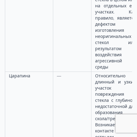
на отдельных его
участках. Как
правило, является
дефектом
изготовления
неоригинальных
стекол или
результатом
воздействия
агрессивной
среды
Царапина
—
Относительно
длинный и узкий
участок
повреждения
стекла с глубиной,
недостаточной для
образования
скола/трещины.
Возникает при
контакте стекла с