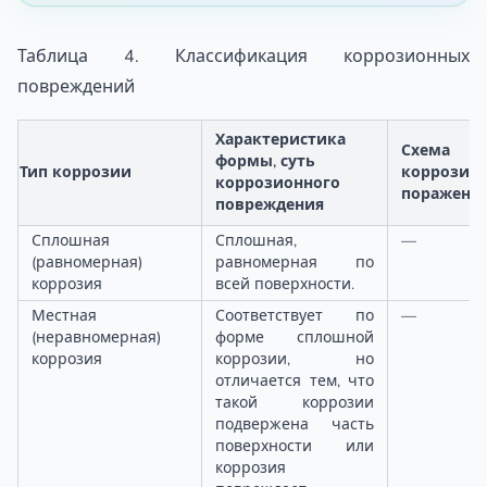
Таблица 4. Классификация коррозионных
повреждений
Характеристика
Схема
формы, суть
Тип коррозии
коррозио
коррозионного
поражени
повреждения
Сплошная
Сплошная,
—
(равномерная)
равномерная по
коррозия
всей поверхности.
Местная
Соответствует по
—
(неравномерная)
форме сплошной
коррозия
коррозии, но
отличается тем, что
такой коррозии
подвержена часть
поверхности или
коррозия