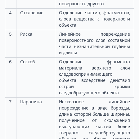
поверхность другого
4.
Отслоение
Отделение частиц, фрагментов,
слоев вещества с поверхности
объекта
5.
Риска
Линейное повреждение
поверхностного слоя составной
части незначительной глубины
и длины
6.
Соскоб
Отделение фрагмента
материала верхнего слоя
следовоспринимающего
объекта вследствие действия
острой кромки
следообразующего объекта
7.
Царапина
Несквозное линейное
повреждение в виде борозды,
длина которой больше ширины,
полученное от скольжения
выступающих частей более
твердого следообразующего