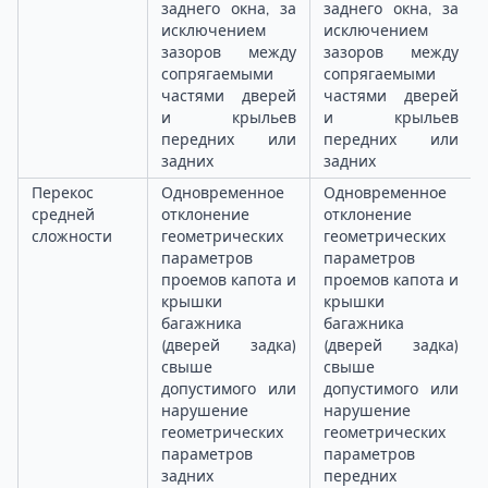
заднего окна, за
заднего окна, за
исключением
исключением
зазоров между
зазоров между
сопрягаемыми
сопрягаемыми
частями дверей
частями дверей
и крыльев
и крыльев
передних или
передних или
задних
задних
Перекос
Одновременное
Одновременное
средней
отклонение
отклонение
сложности
геометрических
геометрических
параметров
параметров
проемов капота и
проемов капота и
крышки
крышки
багажника
багажника
(дверей задка)
(дверей задка)
свыше
свыше
допустимого или
допустимого или
нарушение
нарушение
геометрических
геометрических
параметров
параметров
задних
передних