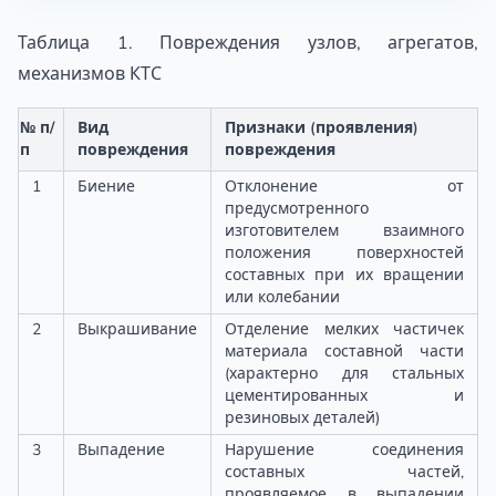
Таблица 1. Повреждения узлов, агрегатов,
механизмов КТС
№ п/
Вид
Признаки (проявления)
п
повреждения
повреждения
1
Биение
Отклонение от
предусмотренного
изготовителем взаимного
положения поверхностей
составных при их вращении
или колебании
2
Выкрашивание
Отделение мелких частичек
материала составной части
(характерно для стальных
цементированных и
резиновых деталей)
3
Выпадение
Нарушение соединения
составных частей,
проявляемое в выпадении