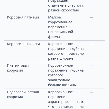
повреждает
отдельные участки с
разной скоростью
Коррозия пятнами
Мелкое
—
коррозионное
поражение
неправильной
формы.
Коррозионная язва
Коррозионное
—
поражение, глубина
которого примерно
равна ширине
Питтинговая
Коррозионное
—
коррозия
поражение, глубина
которого
значительно
больше ширины
Подповерхностная
Коррозионное
—
коррозия
поражение,
характерное тем,
что занимает на