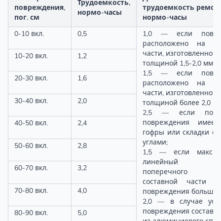
Трудоемкость,
повреждения,
трудоемкость ремонт
нормо-часы
пог. см
нормо-часы
0-10 вкл.
0,5
1,0 — если повре
расположено на со
части, изготовленной 
10-20 вкл.
1,2
толщиной 1,5-2,0 мм;
1,5 — если повре
20-30 вкл.
1,6
расположено на со
части, изготовленной 
30-40 вкл.
2,0
толщиной более 2,0 мм
2,5 — если повер
повреждения имеет
40-50 вкл.
2,4
гофры или складки с 
углами;
50-60 вкл.
2,8
1,5 — если максим
линейный ра
60-70 вкл.
3,2
поперечного се
составной части в
70-80 вкл.
4,0
повреждения больше 
2,0 — в случае уст
повреждения составно
80-90 вкл.
5,0