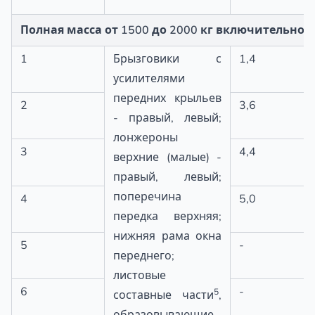
Полная масса от 1500 до 2000 кг включительно
1
Брызговики с
1,4
усилителями
передних крыльев
2
3,6
- правый, левый;
лонжероны
3
4,4
верхние (малые) -
правый, левый;
поперечина
4
5,0
передка верхняя;
нижняя рама окна
5
-
переднего;
листовые
6
-
5
составные части
,