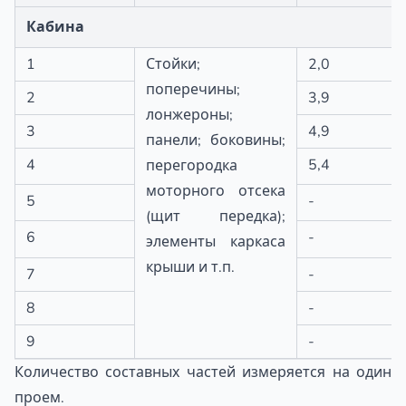
Кабина
1
Стойки;
2,0
поперечины;
2
3,9
лонжероны;
3
4,9
панели; боковины;
4
5,4
перегородка
моторного отсека
5
-
(щит передка);
6
-
элементы каркаса
крыши и т.п.
7
-
8
-
9
-
Количество составных частей измеряется на один
проем.