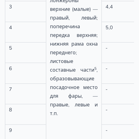
лонжероны
3
4,4
верхние (малые) —
правый, левый;
поперечина
4
5,0
передка верхняя;
нижняя рама окна
5
-
переднего;
листовые
6
-
5
составные части
,
образовывающие
посадочное место
7
-
для фары, —
правые, левые и
8
-
т.п.
9
-