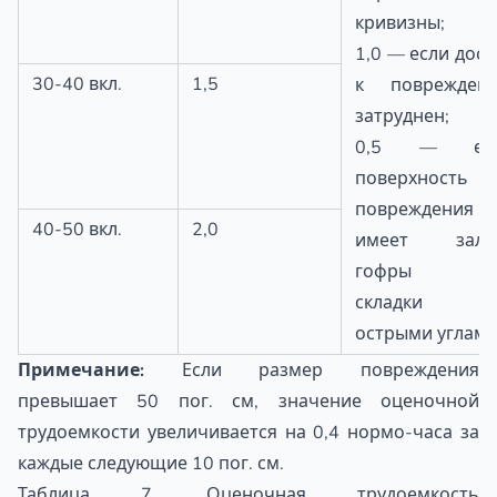
кривизны;
1,0 — если дост
30-40 вкл.
1,5
к поврежден
затруднен;
0,5 — ес
поверхность
повреждения
40-50 вкл.
2,0
имеет зало
гофры ил
складки 
острыми углам
Примечание:
Если размер повреждения
превышает 50 пог. см, значение оценочной
трудоемкости увеличивается на 0,4 нормо-часа за
каждые следующие 10 пог. см.
Таблица 7. Оценочная трудоемкость