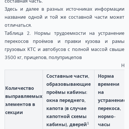
составная часть.
Здесь и далее в разных источниках информации
название одной и той же составной части может
отличаться.
Таблица 2. Нормы трудоемкости на устранение
перекосов проёмов и правки кузова и рамы
грузовых КТС и автобусов с полной массой свыше
3500 кг, прицепов, полуприцепов
Нор
Составные части,
Норма
образовывающие
времени
Количество
проёмы кабины:
на
выправляемых
окна переднего,
устранение
элементов в
капота (в случае
перекоса,
секции
капотной схемы
нормо-
1
кабины), дверей
часы