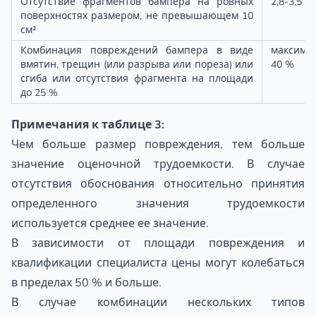
Отсутствие фрагментов бампера на ровных
2,8-3,5
поверхностях размером, не превышающем 10
см²
Комбинация повреждений бампера в виде
максима
вмятин, трещин (или разрыва или пореза) или
40 %
сгиба или отсутствия фрагмента на площади
до 25 %
Примечания к таблице 3:
Чем больше размер повреждения, тем больше
значение оценочной трудоемкости. В случае
отсутствия обоснования относительно принятия
определенного значения трудоемкости
используется среднее ее значение.
В зависимости от площади повреждения и
квалификации специалиста цены могут колебаться
в пределах 50 % и больше.
В случае комбинации нескольких типов