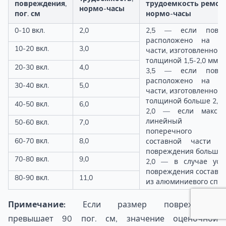
повреждения,
трудоемкость ремонт
нормо-часы
пог. см
нормо-часы
0-10 вкл.
2,0
2,5 — если повре
расположено на со
10-20 вкл.
3,0
части, изготовленной 
толщиной 1,5-2,0 мм;
20-30 вкл.
4,0
3,5 — если повре
расположено на со
30-40 вкл.
5,0
части, изготовленной 
толщиной больше 2,0 
40-50 вкл.
6,0
2,0 — если максим
линейный ра
50-60 вкл.
7,0
поперечного се
60-70 вкл.
8,0
составной части в
повреждения больше 
70-80 вкл.
9,0
2,0 — в случае уст
повреждения составно
80-90 вкл.
11,0
из алюминиевого спл
Примечание:
Если размер повреждения
превышает 90 пог. см, значение оценочной