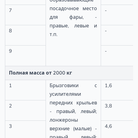
образовывающие
посадочное место
7
-
для фары, -
правые, левые и
8
-
т.п.
9
-
Полная масса от 2000 кг
1
Брызговики с
1,6
усилителями
передних крыльев
2
3,8
- правый, левый;
лонжероны
3
4,6
верхние (малые) -
правый, левый;